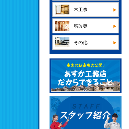
木工事
増改築
その他