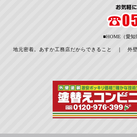
■HOME（愛
地元密着。あすか工務店だからできること
｜
外