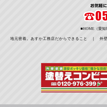
■HOME（愛
地元密着。あすか工務店だからできること
｜
外