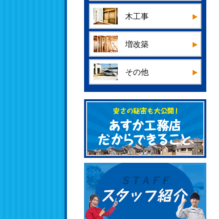
木工事
増改築
その他