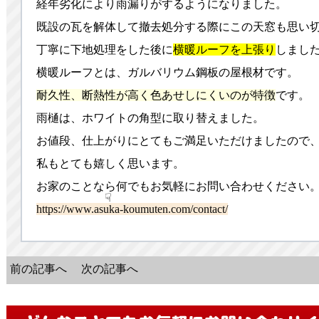
経年劣化により雨漏りがするようになりました。
既設の瓦を解体して撤去処分する際にこの天窓も思い
丁寧に下地処理をした後に
横暖ルーフを上張り
しまし
横暖ルーフとは、ガルバリウム鋼板の屋根材です。
耐久性、断熱性が高く色あせしにくいのが特徴
です。
雨樋は、ホワイトの角型に取り替えました。
お値段、仕上がりにとてもご満足いただけましたので
私もとても嬉しく思います。
お家のことなら何でもお気軽にお問い合わせください
☟
https://www.asuka-koumuten.com/contact/
前の記事へ
次の記事へ