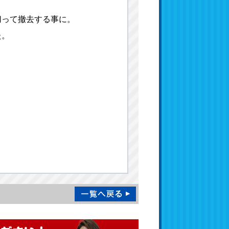
切って撤去する事に。
た。
、
。