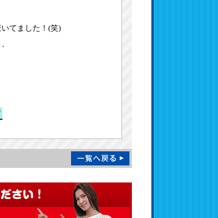
いてました！(笑)
り、
ク