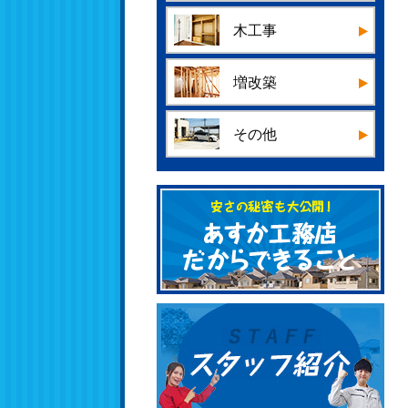
木工事
増改築
その他