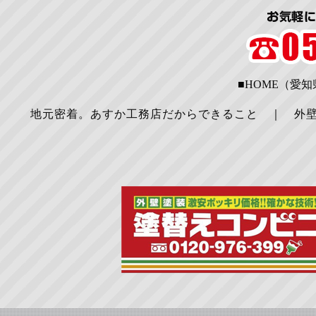
■HOME（愛
地元密着。あすか工務店だからできること
｜
外