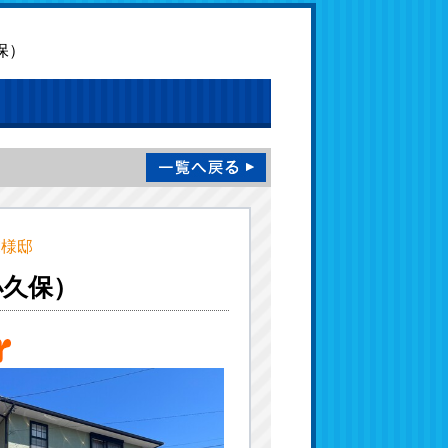
保）
H様邸
小久保）