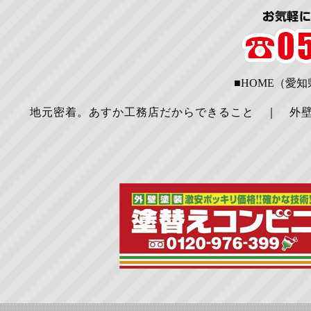
■HOME（愛
地元密着。あすか工務店だからできること
｜
外