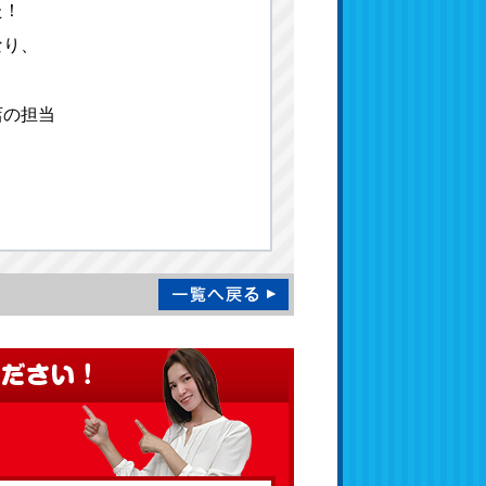
た！
なり、
店の担当