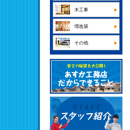
木工事
増改築
その他