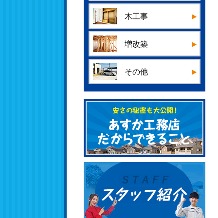
木工事
増改築
その他