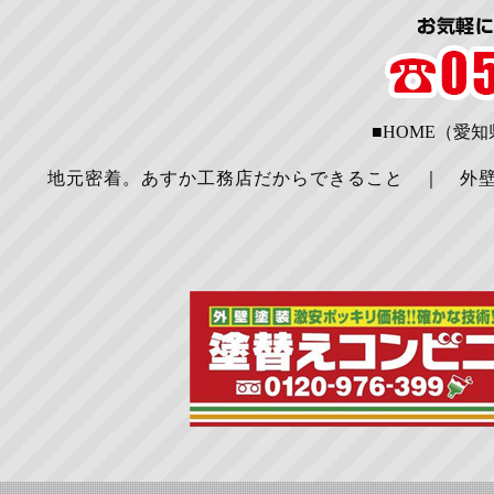
■HOME（愛
地元密着。あすか工務店だからできること
｜
外