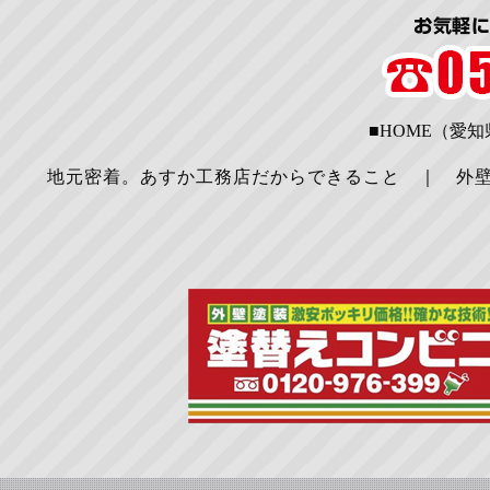
■HOME（愛
地元密着。あすか工務店だからできること
｜
外