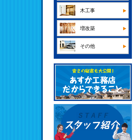
木工事
増改築
その他